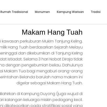
Rumah Tradisional
Monumen
Kampung Warisan
Tradisi
Makam Hang Tuah
 di kawasan perkuburan Mukim Tanjung Keling.
 milik Hang Tuah berdasarkan Sejarah Melayu
inggal dan dikebumikan di Tanjung Keling
t istiadat. Selama 3 hari Nobat Diraja tidak
na dengan pengebumian beliau. Dahulunya
gai Makam Tua bagi mengaburi orang-orang
merintahan Belanda barulah nama makam ini
digelar sebagai Makam Hang Tuah.
ilahirkan di Kampung Duyong (juga wujud di
ri kalangan keluarga miskin pedagang kecil.
i dikategorikan pada stratifikasi sosial yang