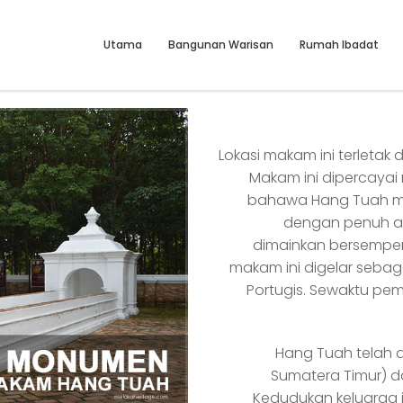
Utama
Bangunan Warisan
Rumah Ibadat
Lokasi makam ini terletak
Makam ini dipercayai
bahawa Hang Tuah men
dengan penuh ada
dimainkan bersempe
makam ini digelar seba
Portugis. Sewaktu pe
Hang Tuah telah d
Sumatera Timur) da
Kedudukan keluarga in