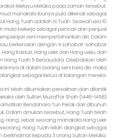
arakat Melayu Melaka pada zaman tersebut.
d manakala ibunya pula dikenali sebagai
al Hang Tuah adalah Si Tuah. Seawal usia 10
h mula bekerja sebagai pencari dan penjual
empelajari seni mempertahankan diri. Dalam
eliau berkenalan dengan 4 sahabat-sahabat
, Hang Kasturi, Hang Lekir dan Hang Lekiu dan
Hang Tuah 5 Bersaudara. Disebabkan oleh
rannya di dalam bidang seni bela diri, maka
diangkat sebagai ketua di kalangan mereka.
ini telah dikurniakan persalinan dan dilantik
laka oleh Sultan Muzaffar Shah (1446-1458)
lamatkan Bendahara Tun Perak dari dibunuh
uk. Dalam amukan tersebut, Hang Tuah telah
, Hang Jebat seorang manakala Hang Lekir
 seorang. Hang Tuah telah diangkat sebagai
 berkhidmat kepada 3 orang Sultan Melaka.