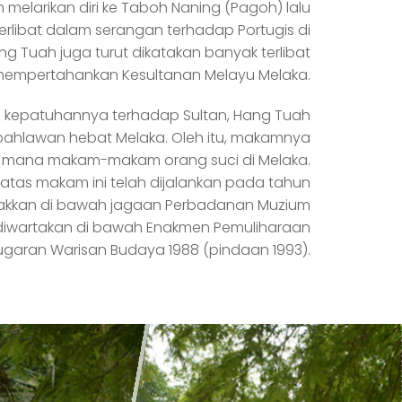
melarikan diri ke Taboh Naning (Pagoh) lalu
 terlibat dalam serangan terhadap Portugis di
g Tuah juga turut dikatakan banyak terlibat
empertahankan Kesultanan Melayu Melaka.
 kepatuhannya terhadap Sultan, Hang Tuah
ahlawan hebat Melaka. Oleh itu, makamnya
ti mana makam-makam orang suci di Melaka.
ke atas makam ini telah dijalankan pada tahun
iletakkan di bawah jagaan Perbadanan Muzium
 diwartakan di bawah Enakmen Pemuliharaan
garan Warisan Budaya 1988 (pindaan 1993).