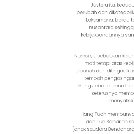
Justeru itu, kedudu
berubah dan dikategor
Laksamana, beliau 
nusantara sehingg
kebijaksanaannya ya
Namun, disebabkan khian
mati tetapi atas keb
dibunuh dan ditingaalka
tempoh pengasingan,
Hang Jebat namun beli
seterusnya memb
menyaksik
Hang Tuah mempunyai 3
dan Tun Sabariah s
(anak saudara Bendahara 