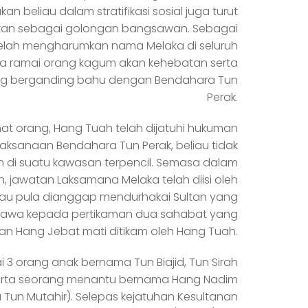
kan beliau dalam stratifikasi sosial juga turut
ikan sebagai golongan bangsawan. Sebagai
telah mengharumkan nama Melaka di seluruh
a ramai orang kagum akan kehebatan serta
ng berganding bahu dengan Bendahara Tun
Perak.
at orang, Hang Tuah telah dijatuhi hukuman
ijaksanaan Bendahara Tun Perak, beliau tidak
n di suatu kawasan terpencil. Semasa dalam
 jawatan Laksamana Melaka telah diisi oleh
au pula dianggap mendurhakai Sultan yang
awa kepada pertikaman dua sahabat yang
an Hang Jebat mati ditikam oleh Hang Tuah.
 orang anak bernama Tun Biajid, Tun Sirah
erta seorang menantu bernama Hang Nadim
Tun Mutahir). Selepas kejatuhan Kesultanan