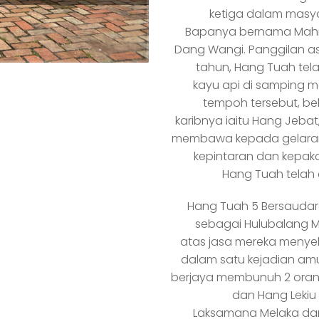
ketiga dalam masy
Bapanya bernama Mahmu
Dang Wangi. Panggilan as
tahun, Hang Tuah tela
kayu api di samping m
tempoh tersebut, b
karibnya iaitu Hang Jebat
membawa kepada gelaran 
kepintaran dan kepaka
Hang Tuah telah 
Hang Tuah 5 Bersaudara 
sebagai Hulubalang Me
atas jasa mereka menye
dalam satu kejadian am
berjaya membunuh 2 orang
dan Hang Lekiu
Laksamana Melaka dan