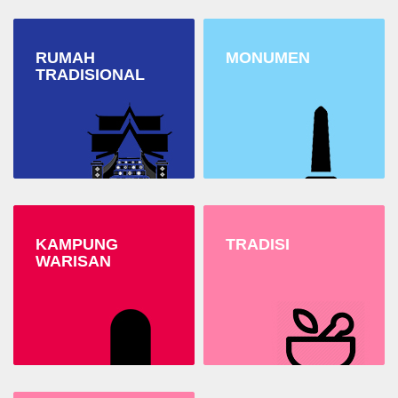
RUMAH
MONUMEN
TRADISIONAL
KAMPUNG
TRADISI
WARISAN