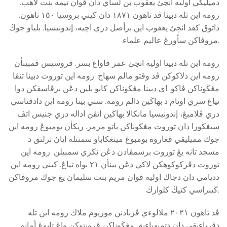
دميليكي اوليه انچئ يعقوب بن لساي دان ڤوان تيمه بنت لاهب.
رومه اين تله دبينا ڤد تاهون ١٨٧١ دان كيني بروسيا ١٥٠ تاهون.
داتوق كڤد انچئ يعقوب اين برأصل دري اچيه، إندونيسيا. بلياو جوڬ
مروڤاكن سأورڠ عاليم علماء.
رومه اين تله دبينا اوليه انچئ عمر ڤاواڠ بسر. ڤروسيس ڤمبينأن
رومه اين دلاكوكن ڤد وقتو مالم سهاج. رومه اين توروت دبينا تنڤا
مڠڬوناكن ڤاكو. اي دبينا مڠڬوناكن كايو بلين دڠن برڤاسقكن دوا
تياڠ سري اوتام د بهاڬين دالم رومه. سني بينا رومه اين دادڤتاسي
دري ڤلامبڠ، إندونيسيا مانكالا بهاڬين اتڤڽ اداله دري جنيس اتڤ
سيڠڬورا دان توروت مڠڬوناكن باتو مرمر. ريكأن بومبوڠ رومه اين
جوڬ مميليقي ڤڠاروه بومبوڠ مينڠكاباو سمنتله اياڽ ترلتق د
مسجد تانه يڠ توروت برسمڤادن دڠن نڬري سمبيلن. رومه اين
توروت دڤركوكوهكن لاڬي دڠن بينأن ٢١ بواه تياڠ. كيني رومه اين
دديامي دان دجاڬ اوليه ڤوان مريم بنت سليمان يڠ جوڬ مروڤاكن
ڬينراسي كتيڬ كلوارڬ.
ڤد تاهون ٢٠٢١ ملالوءي ڤربادنن موزيوم ملاك رومه اين تله
دڤرباءيقي دان دتمبهباءيق مڠڬوناكن ڤرونتوكن واڠ تابوڠ أمانه