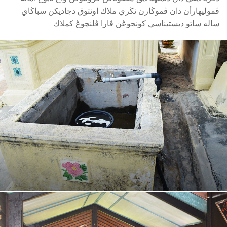
ڤموليهارأن دان ڤموڬارن نڬري ملاك اونتوق دجاديكن سباڬاي
ساله ساتو ديستيناسي كونجوڠن ڤارا ڤلنچوڠ كملاك