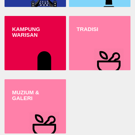
KAMPUNG
TRADISI
WARISAN
MUZIUM &
GALERI