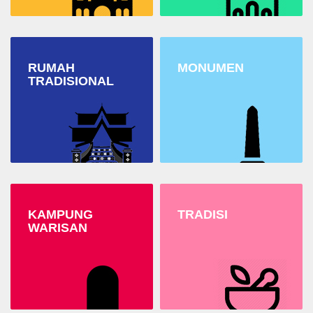
RUMAH
MONUMEN
TRADISIONAL
KAMPUNG
TRADISI
WARISAN