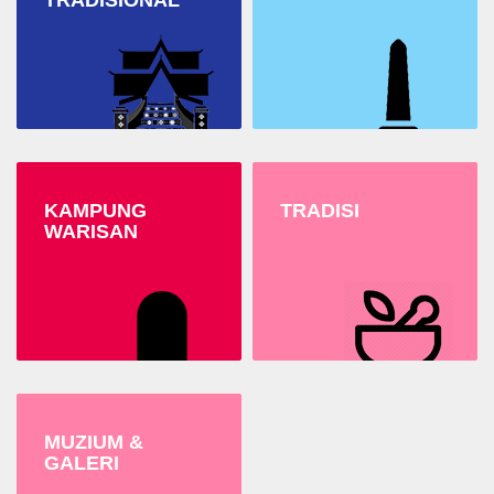
TRADISIONAL
KAMPUNG
TRADISI
WARISAN
MUZIUM &
GALERI