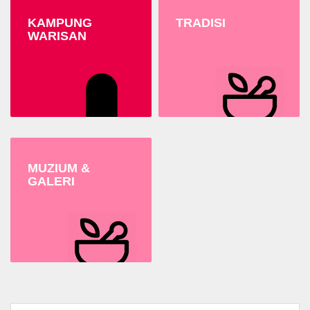
KAMPUNG
TRADISI
WARISAN
MUZIUM &
GALERI