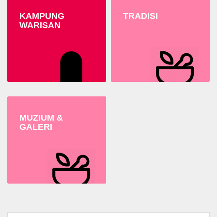
KAMPUNG
TRADISI
WARISAN
MUZIUM &
GALERI