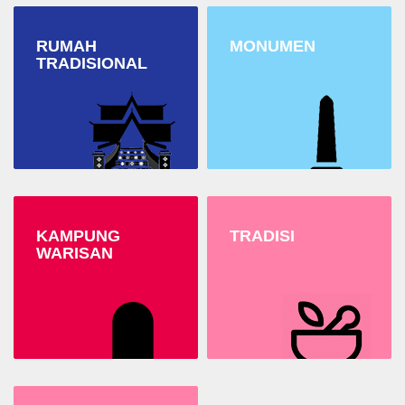
RUMAH
MONUMEN
TRADISIONAL
KAMPUNG
TRADISI
WARISAN